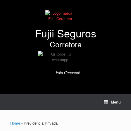
Skip
to
content
Fujii Seguros
Corretora
Fale Conosco!
Menu
Home
-
Previdencia Privada