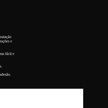
tratação
rações e
ma fácil e
s.
 adesão.