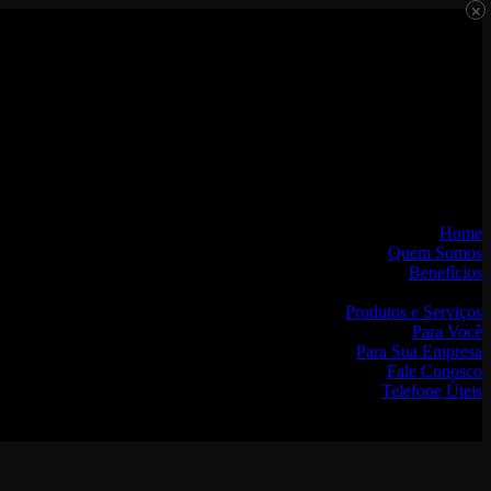
×
Home
Quem Somos
Benefícios
Produtos
Produtos e Serviços
Para Você
Para Sua Empresa
Fale Conosco
Telefone Úteis